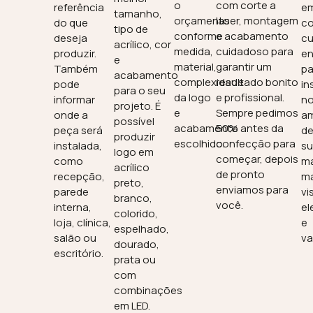
o
com corte a
referência
e
tamanho,
orçamento
laser, montagem
do que
c
tipo de
conforme
e acabamento
deseja
cu
acrílico, cor
medida,
cuidadoso para
produzir.
en
e
material,
garantir um
Também
pa
acabamento
complexidade
resultado bonito
pode
in
para o seu
da logo
e profissional.
informar
no
projeto. É
e
Sempre pedimos
onde a
am
possível
acabamento
50% antes da
peça será
de
produzir
escolhido.
confecção para
instalada,
s
logo em
começar, depois
como
m
acrílico
de pronto
recepção,
ma
preto,
enviamos para
parede
vi
branco,
você.
interna,
el
colorido,
loja, clínica,
e
espelhado,
salão ou
va
dourado,
escritório.
prata ou
com
combinações
em LED.