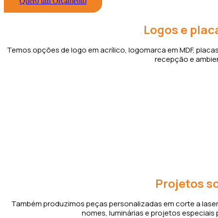
Quero um Orçamento
Logos e plac
Temos opções de logo em acrílico, logomarca em MDF, placas d
recepção e ambien
Logos e plac
Envie sua logo, frase, nome ou ideia. A gente te ajuda a esco
uma peça personalizada e
Projetos s
Também produzimos peças personalizadas em corte a laser, c
nomes, luminárias e projetos especiais