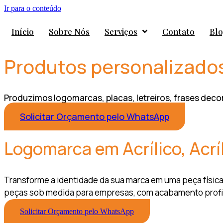
Ir para o conteúdo
Início
Sobre Nós
Serviços
Contato
Bl
Produtos personalizado
Produzimos logomarcas, placas, letreiros, frases decor
Solicitar Orçamento pelo WhatsApp
Logomarca em Acrílico, Acr
Transforme a identidade da sua marca em uma peça física,
peças sob medida para empresas, com acabamento profissi
Solicitar Orçamento pelo WhatsApp