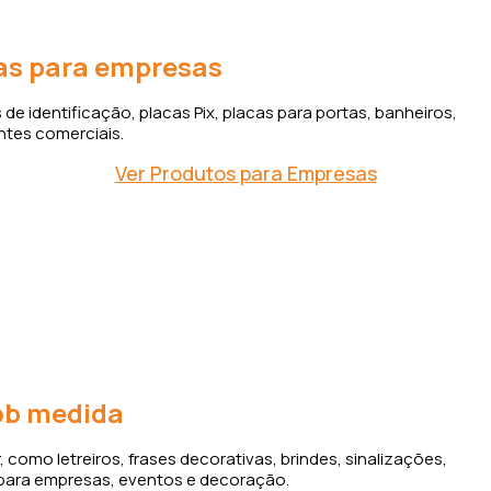
as para empresas
e identificação, placas Pix, placas para portas, banheiros,
tes comerciais.
Ver Produtos para Empresas
as para empresas
lher o melhor material, tamanho, cor e acabamento para criar
m acrílico, MDF ou LED.
Solicitar orçamento
ob medida
omo letreiros, frases decorativas, brindes, sinalizações,
 para empresas, eventos e decoração.